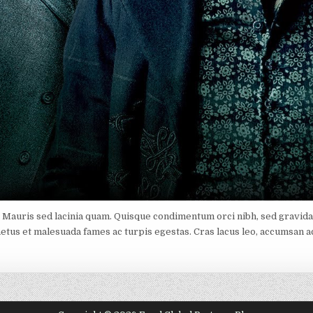
. Mauris sed lacinia quam. Quisque condimentum orci nibh, sed gravida l
etus et malesuada fames ac turpis egestas. Cras lacus leo, accumsan ac a